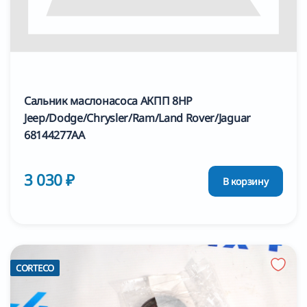
Сальник маслонасоса АКПП 8HP
Jeep/Dodge/Chrysler/Ram/Land Rover/Jaguar
68144277AA
3 030 ₽
В корзину
CORTECO