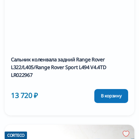
Сальник коленвала задний Range Rover
L322/L405/Range Rover Sport L494 V4.4TD
LR022967
13 720 ₽
В корзину
CORTECO