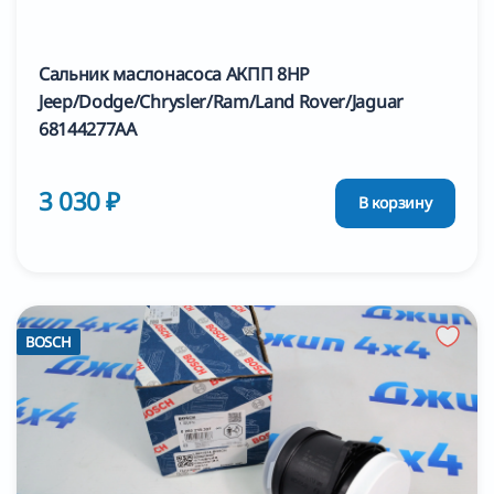
Сальник маслонасоса АКПП 8HP
Jeep/Dodge/Chrysler/Ram/Land Rover/Jaguar
68144277AA
3 030 ₽
В корзину
BOSCH