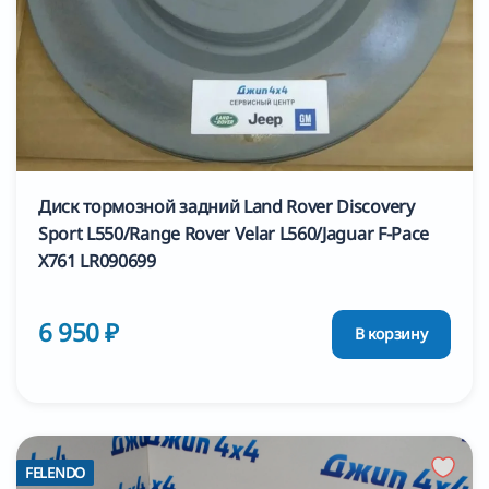
Диск тормозной задний Land Rover Discovery
Sport L550/Range Rover Velar L560/Jaguar F-Pace
X761 LR090699
6 950 ₽
В корзину
FELENDO