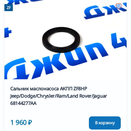
ZF
Сальник маслонасоса АКПП ZF8HP
Jeep/Dodge/Chrysler/Ram/Land Rover/Jaguar
68144277AA
1 960 ₽
В корзину