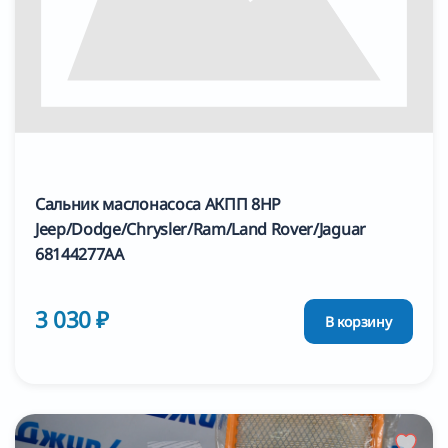
Сальник маслонасоса АКПП 8HP
Jeep/Dodge/Chrysler/Ram/Land Rover/Jaguar
68144277AA
3 030 ₽
В корзину