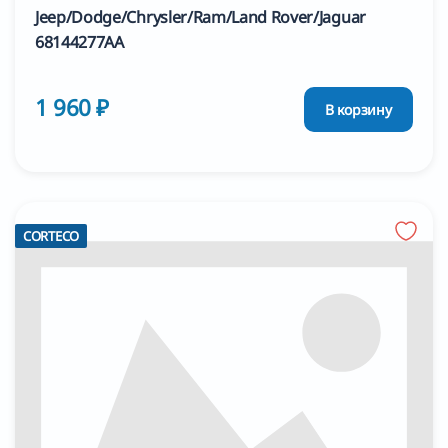
Jeep/Dodge/Chrysler/Ram/Land Rover/Jaguar
68144277AA
1 960 ₽
В корзину
CORTECO