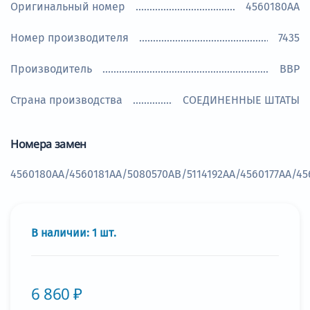
#Запчасти Dodge
#Запчасти Dodge Durango
Оригинальный номер
4560180AA
#Запчасти Ram
#Запчасти Ram 1500
Номер производителя
7435
Производитель
BBP
Страна производства
СОЕДИНЕННЫЕ ШТАТЫ
Номера замен
4560180AA/4560181AA/5080570AB/5114192AA/4560177AA/45
В наличии:
1
шт.
6 860 ₽