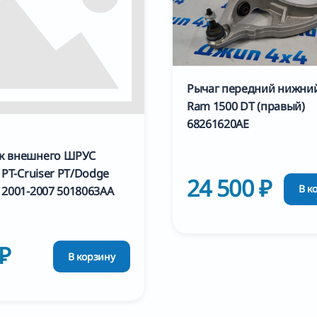
Рычаг передний нижни
Ram 1500 DT (правый)
68261620AE
к внешнего ШРУС
 PT-Cruiser PT/Dodge
24 500 ₽
В к
 2001-2007 5018063AA
 ₽
В корзину