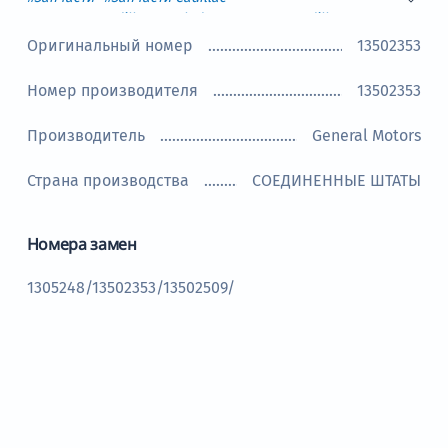
#Запчасти Cadillac Escalade
#Запчасти Cadillac SRX
#Запчасти Chevrolet
#Запчасти Chevrolet Camaro
Оригинальный номер
13502353
#Запчасти Chevrolet Silverado
#Запчасти Chevrolet Suburban
Номер производителя
13502353
#Запчасти Chevrolet Tahoe
Производитель
General Motors
Страна производства
СОЕДИНЕННЫЕ ШТАТЫ
Номера замен
1305248/13502353/13502509/