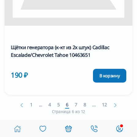
Щётки генератора (к-кт из 2х штук) Cadillac
Escalade/Chevrolet Tahoe 10463651
190 ₽
В корзину
1
...
4
5
6
7
8
...
12
Страница 6 из 12