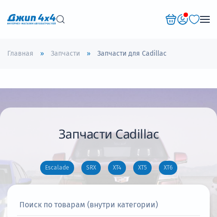
Перейти к содержимому
Главная
Запчасти
Запчасти для Cadillac
Запчасти Cadillac
Escalade
SRX
XT4
XT5
XT6